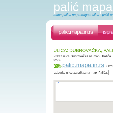
palić mapa
mapa palića sa pretragom ulica - palić on
palic.mapa.in.rs
ispr
ULICA: DUBROVAČKA, PAL
Prikaz ulice
Dubrovačka
na mapi.
Palića
.
ovde:
palic.mapa.in.rs
. « kr
Izaberite ulicu za prikaz na mapi Palića: