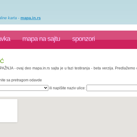
line karta
-
mapa.in.rs
avka
mapa na sajtu
sponzori
IĆ
 PAŽNJA - ovaj deo mapa.in.rs sajta je u fazi testiranja - beta verzija. Predlažem
enite sa pretragom odavde
ili napišite naziv ulice: