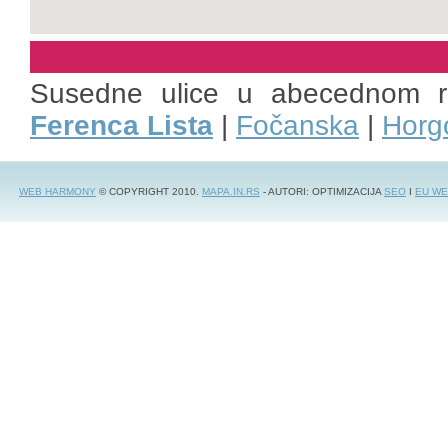
Susedne ulice u abecednom 
Ferenca Lista
|
Fočanska
|
Horg
WEB HARMONY
© COPYRIGHT 2010.
MAPA.IN.RS
- AUTORI: OPTIMIZACIJA
SEO
I
EU WE