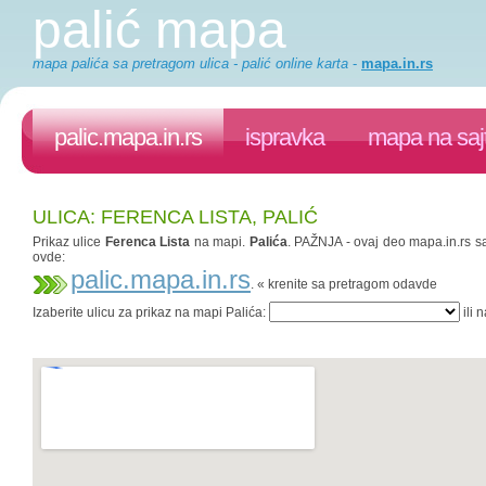
palić mapa
mapa palića sa pretragom ulica - palić online karta
-
mapa.in.rs
palic.mapa.in.rs
ispravka
mapa na saj
ULICA: FERENCA LISTA, PALIĆ
Prikaz ulice
Ferenca Lista
na mapi.
Palića
. PAŽNJA - ovaj deo mapa.in.rs sa
ovde:
palic.mapa.in.rs
. « krenite sa pretragom odavde
Izaberite ulicu za prikaz na mapi Palića:
ili 