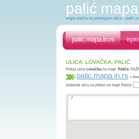
palić mapa
mapa palića sa pretragom ulica - palić on
palic.mapa.in.rs
ispr
ULICA: LOVAČKA, PALIĆ
Prikaz ulice
Lovačka
na mapi.
Palića
. PAŽN
palic.mapa.in.rs
. « kr
Izaberite ulicu za prikaz na mapi Palića: