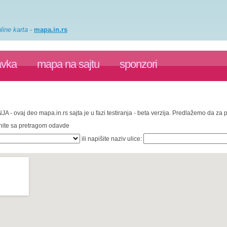
line karta
-
mapa.in.rs
avka
mapa na sajtu
sponzori
JA - ovaj deo mapa.in.rs sajta je u fazi testiranja - beta verzija. Predlažemo da za
enite sa pretragom odavde
ili napišite naziv ulice: