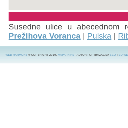
Susedne ulice u abecednom r
Prežihova Voranca
|
Pulska
|
Ri
WEB HARMONY
© COPYRIGHT 2010.
MAPA.IN.RS
- AUTORI: OPTIMIZACIJA
SEO
I
EU WE