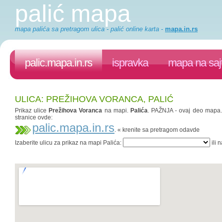
palić mapa
mapa palića sa pretragom ulica - palić online karta
-
mapa.in.rs
palic.mapa.in.rs
ispravka
mapa na saj
ULICA: PREŽIHOVA VORANCA, PALIĆ
Prikaz ulice
Prežihova Voranca
na mapi.
Palića
. PAŽNJA - ovaj deo mapa.in
stranice ovde:
palic.mapa.in.rs
. « krenite sa pretragom odavde
Izaberite ulicu za prikaz na mapi Palića:
ili 