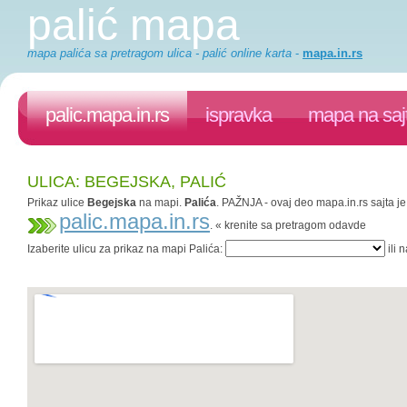
palić mapa
mapa palića sa pretragom ulica - palić online karta
-
mapa.in.rs
palic.mapa.in.rs
ispravka
mapa na saj
ULICA: BEGEJSKA, PALIĆ
Prikaz ulice
Begejska
na mapi.
Palića
. PAŽNJA - ovaj deo mapa.in.rs sajta je
palic.mapa.in.rs
. « krenite sa pretragom odavde
Izaberite ulicu za prikaz na mapi Palića:
ili 