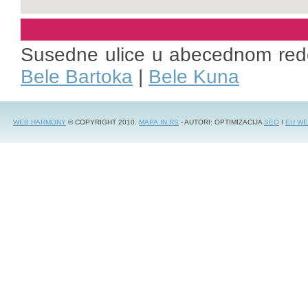
Susedne ulice u abecednom red
Bele Bartoka
|
Bele Kuna
WEB HARMONY
© COPYRIGHT 2010.
MAPA.IN.RS
- AUTORI: OPTIMIZACIJA
SEO
I
EU WE