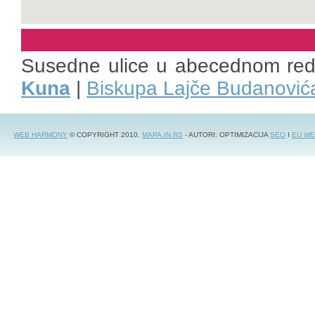
Susedne ulice u abecednom re
Kuna
|
Biskupa Lajče Budanović
WEB HARMONY
© COPYRIGHT 2010.
MAPA.IN.RS
- AUTORI: OPTIMIZACIJA
SEO
I
EU WE