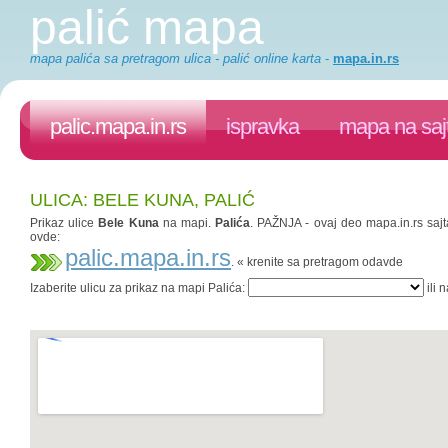
palić mapa
mapa palića sa pretragom ulica - palić online karta
-
mapa.in.rs
palic.mapa.in.rs
ispravka
mapa na saj
ULICA: BELE KUNA, PALIĆ
Prikaz ulice
Bele Kuna
na mapi.
Palića
. PAŽNJA - ovaj deo mapa.in.rs sajt
ovde:
palic.mapa.in.rs
. « krenite sa pretragom odavde
Izaberite ulicu za prikaz na mapi Palića:
ili 